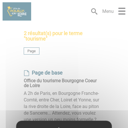
Lien
Lien
Lien
Lien
Panneau de gestion des cookies
d'accès
d'accès
d'accès
d'accès
Menu
rapide
rapide
rapide
rapide
au
au
à
au
menu
contenu
la
pied
2
résultat(s) pour le terme
principal
recherche
de
"
tourisme
"
page
Page
Page de base
Office du tourisme Bourgogne Coeur
de Loire
A 2h de Paris, en Bourgogne Franche-
Comté, entre Cher, Loiret et Yonne, sur
la rive droite de la Loire, face au piton
de Sancerre... Attendez, vous voulez
une version un peu moins formelle ?
On recommence ...