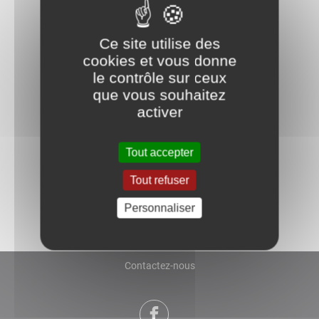
Page de base
Ce site utilise des
cookies et vous donne
Route Nationale 7
le contrôle sur ceux
En traversant la Nièvre, la RN 7 suit le
que vous souhaitez
cours majestueux de la Loire et s’étire
activer
tout au long des vignobles
renommés. Pouilly-sur-Loire était
souvent citée comme l’une des
Tout accepter
premières étapes gastronomiques sur
la RN 7 avec cinq restaurants étoilés
Tout refuser
au guide Michelin entre 1960 et 1965.
Personnaliser
Contactez-nous